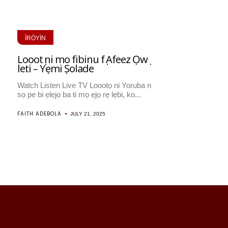
ÌRÒYÌN
Loootọ ni mo fibinu fọ Afeez Ọwọ
leti – Yẹmi Ṣolade
Watch Listen Live TV Loootọ ni Yoruba n
sọ pe bi ẹlẹjọ ba ti mọ ẹjọ rẹ lẹbi, ko...
FAITH ADEBOLA
JULY 21, 2025