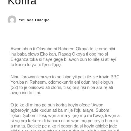
Korira
Yetunde Oladipo
Awọn ohun ti Ọlaṣubomi Raheem Ọkọya to jẹ ọmọ bibi
inu baba olowo Eko kan, Rasaq Ọkọya ti ọpọ mọ si
Eleganza tọka si f’aye gẹgẹ bi awọn oun to nifẹ si ati eyi
to korira lo ya ni l’ẹnu l’ọpọ.
Ninu ifọrọwanilenuwo to ṣe laipẹ yii pẹlu ile-iṣẹ iroyin BBC
Yoruba ni Raheem, ọdọmọkunrin ẹni ọdun mejilelogun
(22) to jẹ oniṣowo ati olorin, ti sọ oriṣiriṣi nipa ara rẹ ati
awọn iriri to ti ni.
O jẹ ko di mimọ pe oun korira iroyin ofege “Awọn
agberoyin jade kudun ati ba mi jẹ l’oju araye, Ṣubomi
l’ọtun, Ṣubomi l’osi, wọn a ma yi ọrọ mọ mi l’ọwọ, ti wọn a
si sọ ọrọ kekere di babara nitori wọn mọ pe iroyin buruku
a ma ta. Botilẹjẹ pe a ko ri ọgbọn da si iroyin gbigbe jade