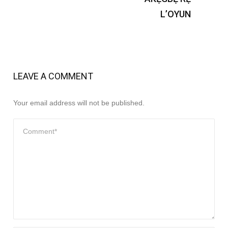
L’OYUN
LEAVE A COMMENT
Your email address will not be published.