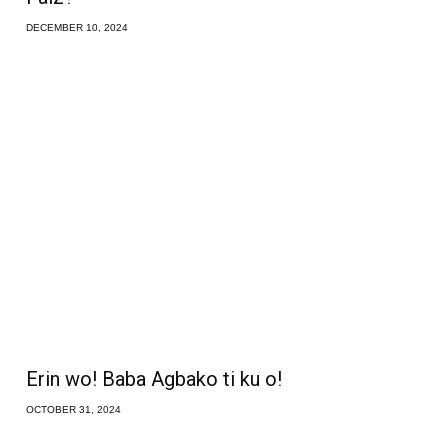
DECEMBER 10, 2024
Erin wo! Baba Agbako ti ku o!
OCTOBER 31, 2024