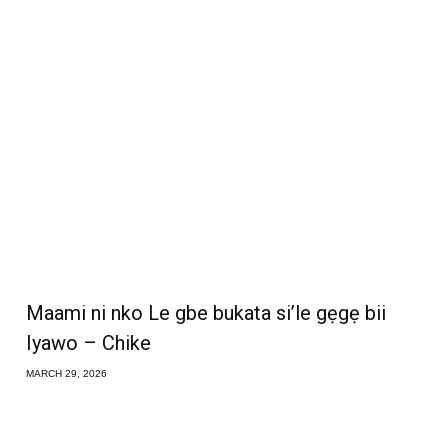
Maami ni nko Le gbe bukata si’le gẹgẹ bii
Iyawo – Chike
MARCH 29, 2026