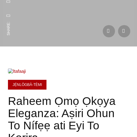
SHARE:
JẸ́NLÒGBÀ-TÈMI
Raheem Ọmọ Ọkọya
Eleganza: Aṣiri Ohun
To Nífẹẹ ati Eyi To