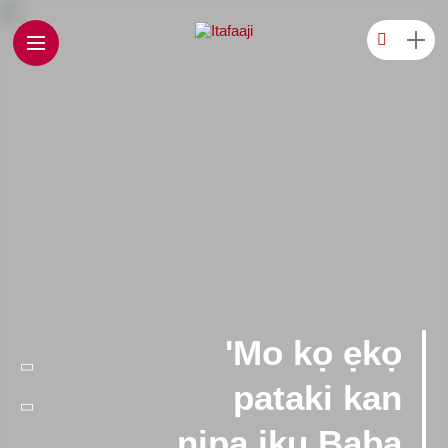
'Mo kọ ẹkọ
pataki kan
nipa iku Baba