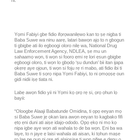
ni.
Yọmi Fabiyi gbe fidio ifọrọwanilẹwo kan to ṣe nigba ti
Baba Suwe wa ninu aarẹ, latari bawọn ajọ to n gbogun
ti gbigbe ati ilo egboogi oloro nilẹ wa, National Drug
Law Enforcement Agency, NDLEA, ṣe mu un
sahaamọ wọn, ti wọn si fooro ẹmi rẹ lori ẹsun gbigbe
egboogi oloro, ti wọn lo gbọdọ ‘ṣu dundun’ bii itan ijapa
ọkẹrẹ aye ọjọun, ti wọn si foju rẹ ri mabo, ati fidio ibi ti
Baba Suwe ti sọrọ nipa Yọmi Fabiyi, to ni ọmọọṣẹ oun
gidi nidii iṣẹ tiata ni.
Labẹ awọn fidio yii ni Yọmi kọ ọrọ rẹ si, ọrọ ọhun lọ
bayii:
“Oloogbe Alaaji Babatunde Omidina, ti ọpọ eeyan mọ
si Baba Suwe jẹ ọkan lara awọn eeyan to kagbako fifi
ẹtọ ẹni duni ati aiṣe idajọ-ododo. Ọpọ ẹkọ ni mo kọ
nipa igbe aye wọn ati wahala to de ba wọn. Ẹni ba wa
laye, to n jaye ẹ laisi wahala ati aisan, ki tọhun maṣe
ro lae pe oun ni ọrẹ ati alajọṣiṣẹ ti wọn nifẹẹ ẹ denu o.