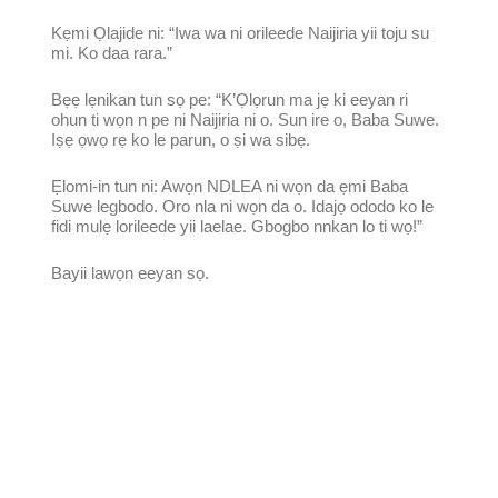
Kẹmi Ọlajide ni: “Iwa wa ni orileede Naijiria yii toju su
mi. Ko daa rara.”
Bẹẹ lẹnikan tun sọ pe: “K’Ọlọrun ma jẹ ki eeyan ri
ohun ti wọn n pe ni Naijiria ni o. Sun ire o, Baba Suwe.
Iṣẹ ọwọ rẹ ko le parun, o ṣi wa sibẹ.
Ẹlomi-in tun ni: Awọn NDLEA ni wọn da ẹmi Baba
Suwe legbodo. Oro nla ni wọn da o. Idajọ ododo ko le
fidi mulẹ lorileede yii laelae. Gbogbo nnkan lo ti wọ!”
Bayii lawọn eeyan sọ.