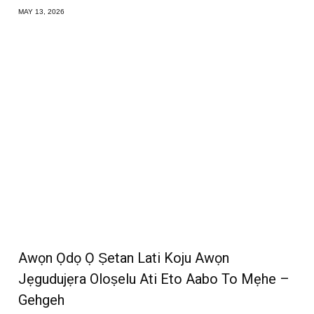
MAY 13, 2026
Awọn Ọdọ Ọ Ṣetan Lati Koju Awọn
Jẹgudujẹra Oloṣelu Ati Eto Aabo To Mẹhe –
Gehgeh