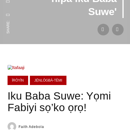
Suwe'
SHARE:
ÌRÒYÌN
JẸ́NLÒGBÀ-TÈMI
Iku Baba Suwe: Yọmi
Fabiyi sọ’ko ọrọ!
Faith Adebola