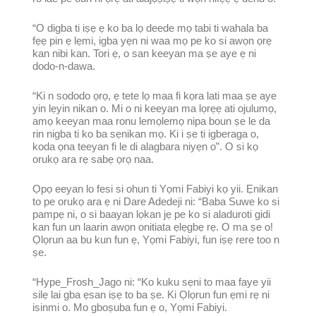
“O digba ti iṣẹ ẹ ko ba lọ deede mọ tabi ti wahala ba
fẹẹ pin ẹ lẹmi, igba yẹn ni waa mọ pe ko si awọn ọrẹ
kan nibi kan. Tori ẹ, o san keeyan ma ṣe aye ẹ ni
dodo-n-dawa.
“Ki n sododo ọrọ, ẹ tete lọ maa fi kọra lati maa ṣe aye
yin lẹyin nikan o. Mi o ni keeyan ma lọrẹẹ ati ojulumọ,
amọ keeyan maa ronu lemọlemọ nipa boun ṣe le da
rin nigba ti ko ba sẹnikan mọ. Ki i ṣe ti igberaga o,
koda ọna teeyan fi le di alagbara niyẹn o”. O si kọ
orukọ ara rẹ sabẹ ọrọ naa.
Ọpọ eeyan lo fesi si ohun ti Yọmi Fabiyi kọ yii. Ẹnikan
to pe orukọ ara ẹ ni Dare Adedeji ni: “Baba Suwe ko si
pampẹ ni, o si baayan lọkan jẹ pe ko si aladuroti gidi
kan fun un laarin awọn onitiata ẹlẹgbẹ rẹ. O ma ṣe o!
Ọlọrun aa bu kun fun ẹ, Yọmi Fabiyi, fun iṣẹ rere too n
ṣe.
“Hype_Frosh_Jago ni: “Ko kuku sẹni to maa faye yii
silẹ lai gba ẹsan iṣẹ to ba ṣe. Ki Ọlọrun fun ẹmi rẹ ni
isinmi o. Mo gboṣuba fun ẹ o, Yọmi Fabiyi.