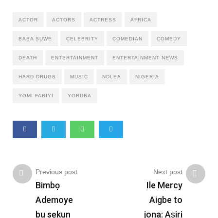
ACTOR
ACTORS
ACTRESS
AFRICA
BABA SUWE
CELEBRITY
COMEDIAN
COMEDY
DEATH
ENTERTAINMENT
ENTERTAINMENT NEWS
HARD DRUGS
MUSIC
NDLEA
NIGERIA
YOMI FABIYI
YORUBA
Previous post
Next post
Bimbọ
Ile Mercy
Ademoye
Aigbe to
bu sẹkun
jona: Aṣiri