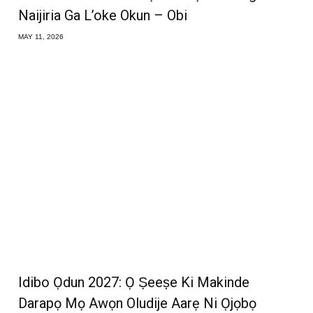
Naijiria Ga L’oke Okun – Obi
MAY 11, 2026
Idibo Ọdun 2027: Ọ Ṣeeṣe Ki Makinde
Darapọ Mọ Awọn Oludije Aarẹ Ni Ọjọbọ