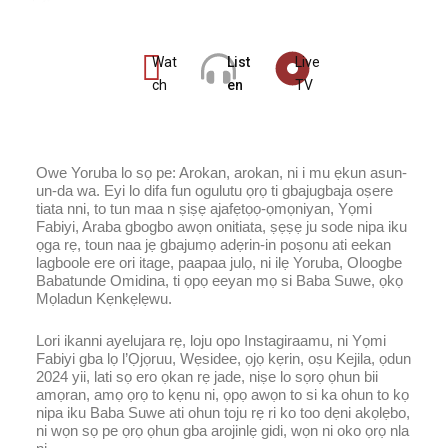
Wat
List
Live
ch
en
TV
Owe Yoruba lo sọ pe: Arokan, arokan, ni i mu ẹkun asun-
un-da wa. Eyi lo difa fun ogulutu ọrọ ti gbajugbaja oṣere
tiata nni, to tun maa n ṣiṣẹ ajafẹtọọ-ọmọniyan, Yọmi
Fabiyi, Araba gbogbo awọn onitiata, ṣẹṣẹ ju sode nipa iku
ọga rẹ, toun naa jẹ gbajumọ adẹrin-in poṣonu ati eekan
lagboole ere ori itage, paapaa julọ, ni ilẹ Yoruba, Oloogbe
Babatunde Omidina, ti ọpọ eeyan mọ si Baba Suwe, ọkọ
Mọladun Kẹnkẹlẹwu.
Lori ikanni ayelujara rẹ, loju opo Instagiraamu, ni Yọmi
Fabiyi gba lọ l’Ọjọruu, Wẹsidee, ọjọ kẹrin, oṣu Kejila, ọdun
2024 yii, lati sọ ero ọkan rẹ jade, niṣe lo sọrọ ọhun bii
amọran, amọ ọrọ to kẹnu ni, ọpọ awọn to si ka ohun to kọ
nipa iku Baba Suwe ati ohun toju rẹ ri ko too dẹni akọlẹbo,
ni wọn sọ pe ọrọ ọhun gba arojinlẹ gidi, wọn ni oko ọrọ nla