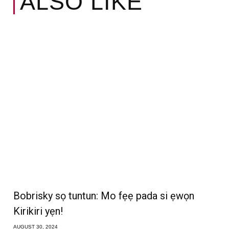
ALSO LIKE
Bobrisky sọ tuntun: Mo fẹẹ pada si ẹwọn
Kirikiri yẹn!
AUGUST 30, 2024