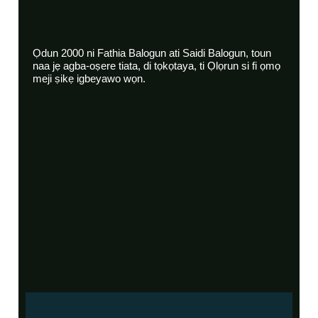
Ọdun 2000 ni Fathia Balogun ati Saidi Balogun, toun
naa jẹ agba-oṣere tiata, di tọkọtaya, ti Ọlọrun si fi ọmọ
meji ṣikẹ igbeyawo wọn.