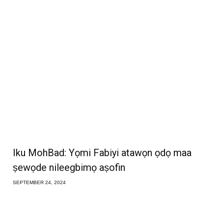
Iku MohBad: Yọmi Fabiyi atawọn ọdọ maa
ṣewọde nileegbimọ aṣofin
SEPTEMBER 24, 2024