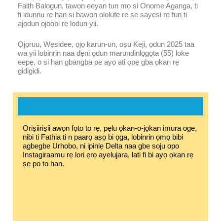
Faith Balogun, tawọn eeyan tun mọ si Onome Aganga, ti
fi idunnu rẹ han si bawọn ololufẹ rẹ ṣe ṣayẹsi rẹ fun ti
ajọdun ọjọọbi rẹ lọdun yii.
Ọjọruu, Wẹsidee, ọjọ karun-un, oṣu Keji, ọdun 2025 taa
wa yii lobinrin naa dẹni ọdun marundinlọgọta (55) loke
eepẹ, o si han gbangba pe ayọ ati ọpẹ gba ọkan rẹ
gidigidi.
Oriṣiiriṣii awọn fọto to rẹ, pẹlu ọkan-o-jọkan imura oge,
nibi ti Fathia ti n paarọ aṣọ bi ọga, lobinrin ọmọ bibi
agbegbe Urhobo, ni ipinlẹ Delta naa gbe soju opo
Instagiraamu rẹ lori ẹrọ ayelujara, lati fi bi ayọ ọkan rẹ
ṣe pọ to han.