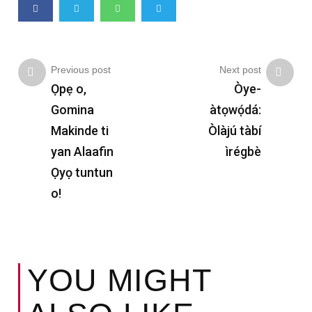
Previous post
Next post
Ọpẹ o,
Òye-
Gomina
àtọwọ́dá:
Makinde ti
Òlàjú tàbí
yan Alaafin
ìrégbè
Ọyọ tuntun
o!
YOU MIGHT