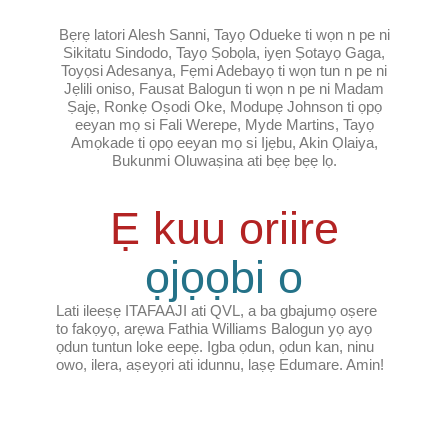
Bẹrẹ latori Alesh Sanni, Tayọ Odueke ti wọn n pe ni
Sikitatu Sindodo, Tayọ Ṣobọla, iyẹn Ṣotayọ Gaga,
Toyọsi Adesanya, Fẹmi Adebayọ ti wọn tun n pe ni
Jẹlili oniso, Fausat Balogun ti wọn n pe ni Madam
Ṣajẹ, Ronkẹ Oṣodi Oke, Modupẹ Johnson ti ọpọ
eeyan mọ si Fali Werepe, Myde Martins, Tayọ
Amọkade ti ọpọ eeyan mọ si Ijẹbu, Akin Ọlaiya,
Bukunmi Oluwaṣina ati bẹẹ bẹẹ lọ.
Ẹ kuu oriire
ọjọọbi o
Lati ileeṣẹ ITAFAAJI ati QVL, a ba gbajumọ oṣere
to fakọyọ, arẹwa Fathia Williams Balogun yọ ayọ
ọdun tuntun loke eepẹ. Igba ọdun, ọdun kan, ninu
owo, ilera, aṣeyọri ati idunnu, laṣẹ Edumare. Amin!