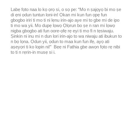
Labẹ fọto naa lo kọ ọrọ si, o sọ pe: “Mo n ṣajọyọ bi mo ṣe
di ẹni ọdun tuntun loni-in! Ọkan mi kun fun ọpẹ fun
gbogbo iriri ti mo ti ni lẹnu irin-ajo aye mi to gbe mi de ipo
ti mo wa yii. Mo dupẹ lọwọ Ọlọrun bo ṣe n ran mi lọwọ
nigba gbogbo ati fun oore-ọfẹ rẹ eyi ti mo fi n tẹsiwaju.
Ṣinkin ni inu mi n dun lori irin-ajo to wa niwaju ati ibukun to
n bọ lọna. Ọdun yii, ọdun to maa kun fun ifẹ, ayọ ati
aṣeyọri ti ko lopin ni!” Bẹẹ ni Fathia gbe awọn fọto rẹ nibi
to ti n rẹrin-in musẹ si i.