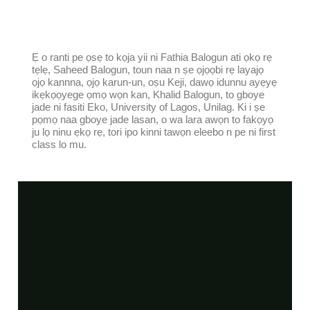
Ẹ o ranti pe ọsẹ to kọja yii ni Fathia Balogun ati ọkọ rẹ
tẹlẹ, Saheed Balogun, toun naa n ṣe ọjọọbi rẹ layajọ
ọjọ kannna, ọjọ karun-un, oṣu Keji, dawọ idunnu ayẹyẹ
ikẹkọọyege ọmọ wọn kan, Khalid Balogun, to gboye
jade ni fasiti Eko, University of Lagos, Unilag. Ki i ṣe
pọmọ naa gboye jade lasan, o wa lara awọn to fakọyọ
ju lọ ninu ẹkọ rẹ, tori ipo kinni tawọn eleebo n pe ni first
class lo mu.