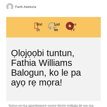
Faith Adebola
Wat
List
Live
ch
en
TV
Ọlọjọọbi tuntun,
Fathia Williams
Balogun, ko le pa
ayọ rẹ mọra!
Ilumọ-ọn-ka apọnbeporẹ oṣere-binrin onitiata ilẹ wa nni,