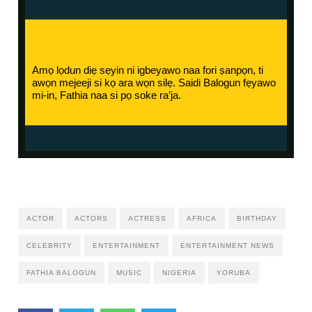
Amọ lọdun diẹ sẹyin ni igbeyawo naa fori ṣanpọn, ti
awọn mejeeji si kọ ara wọn silẹ. Saidi Balogun fẹyawo
mi-in, Fathia naa si pọ soke ra’ja.
ACTOR
ACTORS
ACTRESS
AFRICA
BIRTHDAY
CELEBRITY
ENTERTAINMENT
ENTERTAINMENT NEWS
FATHIA BALOGUN
MUSIC
NIGERIA
YORUBA