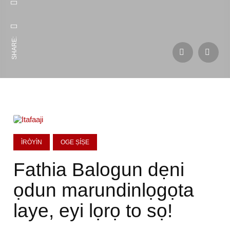
SHARE:
ÌRÒYÌN
OGE ṢÍṢE
Fathia Balogun dẹni
ọdun marundinlọgọta
laye, eyi lọrọ to sọ!