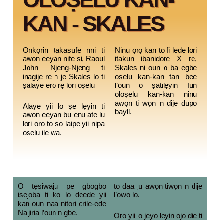
KAN - SKALES
Onkọrin takasufe nni ti
Ninu ọrọ kan to fi lede lori
awọn eeyan nifẹ si, Raoul
itakun ibanidọrẹ X rẹ,
John Njeng-Njeng ti
Skales ni oun o ba ẹgbẹ
inagijẹ rẹ n jẹ Skales lo ti
oṣelu kan-kan tan bẹẹ
ṣalaye ero rẹ lori oṣelu
l’oun o ṣatilẹyin fun
oloṣelu kan-kan ninu
awọn ti wọn n dije dupo
Alaye yii lo ṣe lẹyin ti
bayii.
awọn eeyan bu ẹnu atẹ lu
lori ọrọ to sọ laipẹ yii nipa
oṣelu ilẹ wa.
O tẹsiwaju pe gbogbo
to daa ju awọn tiwọn n dije
iṣejọba ti ko lọ deede yii
l’ọwọ lọ.
kan oun naa nitori orilẹ-ede
Naijiria l’oun n gbe.
Ọrọ yii lo jẹyọ lẹyin ọjọ diẹ ti