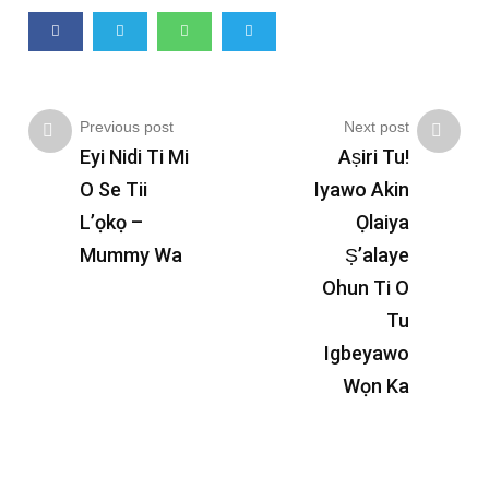
Previous post
Next post
Eyi Nidi Ti Mi
Aṣiri Tu!
O Se Tii
Iyawo Akin
L’ọkọ –
Ọlaiya
Mummy Wa
Ṣ’alaye
Ohun Ti O
Tu
Igbeyawo
Wọn Ka