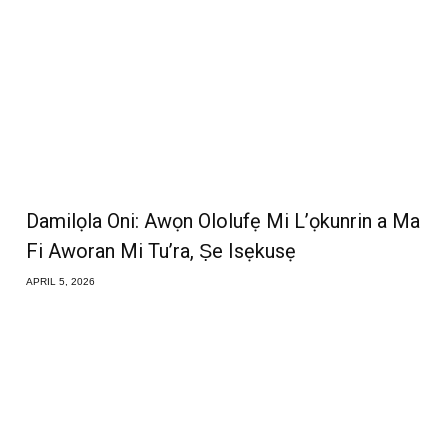
Damilọla Oni: Awọn Ololufẹ Mi L’ọkunrin a Ma
Fi Aworan Mi Tu’ra, Ṣe Isẹkusẹ
APRIL 5, 2026