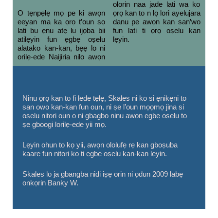
olorin naa jade lati wa ko
O tẹnpẹlẹ mọ pe ki awọn
ọrọ kan to n lọ lori ayelujara
eeyan ma ka ọrọ t’oun sọ
danu pe awọn kan san’wo
lati bu ẹnu atẹ lu ijọba bii
fun lati ti ọrọ oṣelu kan
atilẹyin fun ẹgbẹ oṣelu
lẹyin.
alatako kan-kan, bẹẹ lo ni
orilẹ-ede Naijiria nilo awọn
Ninu ọrọ kan to fi lede tẹlẹ, Skales ni ko si ẹnikẹni to
san owo kan-kan fun oun, ni ṣe l’oun mọọmọ jina si
oṣelu nitori oun o ni gbagbọ ninu awọn ẹgbẹ oṣelu to
ṣe gboogi lorilẹ-ede yii mọ.
Lẹyin ohun to kọ yii, awọn ololufẹ rẹ kan gboṣuba
kaare fun nitori ko ti ẹgbẹ oṣelu kan-kan lẹyin.
Skales lo ja gbangba nidi iṣẹ orin ni ọdun 2009 labẹ
onkọrin Banky W.