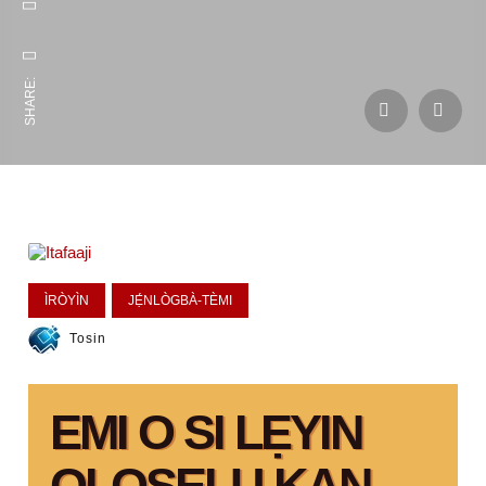
SHARE:
ÌRÒYÌN
JẸ́NLÒGBÀ-TÈMI
Tosin
EMI O SI LẸYIN
OLOṢELU KAN-