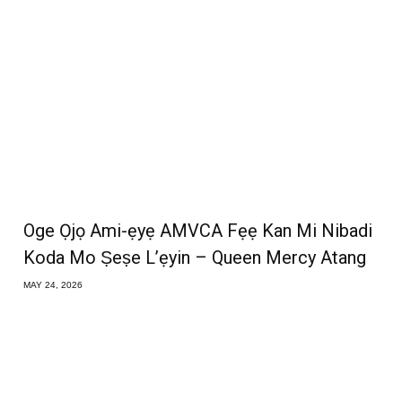
Oge Ọjọ Ami-ẹyẹ AMVCA Fẹẹ Kan Mi Nibadi
Koda Mo Ṣeṣe L’ẹyin – Queen Mercy Atang
MAY 24, 2026