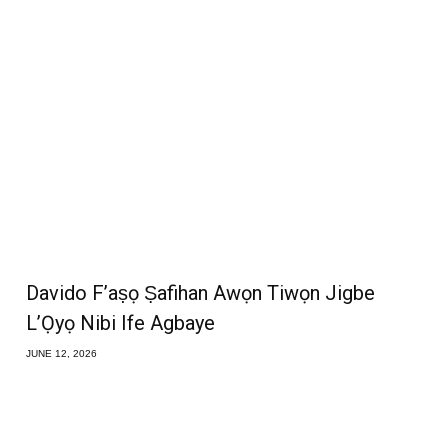
Davido F’aṣọ Ṣafihan Awọn Tiwọn Jigbe
L’Ọyọ Nibi Ife Agbaye
JUNE 12, 2026