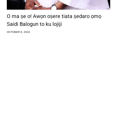
O ma ṣe o! Awọn oṣere tiata ṣedaro ọmọ
Saidi Balogun to ku lojiji
OCTOBER 8, 2024