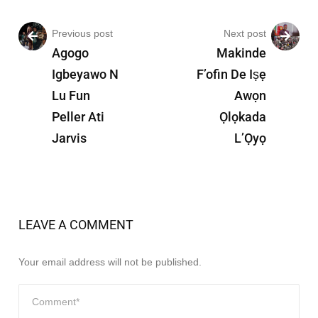
Previous post
Next post
Agogo
Makinde
Igbeyawo N
F’ofin De Iṣẹ
Lu Fun
Awọn
Peller Ati
Ọlọkada
Jarvis
L’Ọyọ
LEAVE A COMMENT
Your email address will not be published.