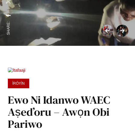
SHARE:
ÌRÒYÌN
Ewo Ni Idanwo WAEC
Aṣed’oru – Awọn Obi
Pariwo