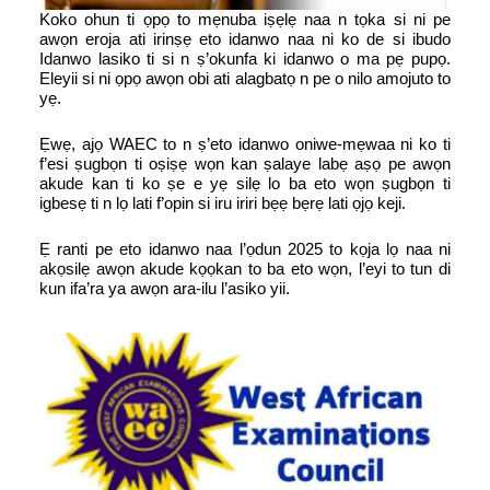
Koko ohun ti ọpọ to mẹnuba iṣẹlẹ naa n tọka si ni pe
awọn eroja ati irinṣẹ eto idanwo naa ni ko de si ibudo
Idanwo lasiko ti si n ṣ’okunfa ki idanwo o ma pẹ pupọ.
Eleyii si ni ọpọ awọn obi ati alagbatọ n pe o nilo amojuto to
yẹ.
Ẹwẹ, ajọ WAEC to n ṣ’eto idanwo oniwe-mẹwaa ni ko ti
f’esi ṣugbọn ti oṣiṣẹ wọn kan ṣalaye labẹ aṣọ pe awọn
akude kan ti ko ṣe e yẹ silẹ lo ba eto wọn ṣugbọn ti
igbesẹ ti n lọ lati f’opin si iru iriri bẹẹ bẹrẹ lati ọjọ keji.
Ẹ ranti pe eto idanwo naa l’ọdun 2025 to kọja lọ naa ni
akọsilẹ awọn akude kọọkan to ba eto wọn, l’eyi to tun di
kun ifa’ra ya awọn ara-ilu l’asiko yii.