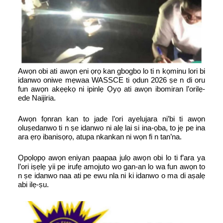
Awọn obi ati awọn ẹni ọrọ kan gbogbo lo ti n kọminu lori bi
idanwo oniwe mẹwaa WASSCE ti ọdun 2026 ṣe n di oru
fun awọn akẹẹkọ ni ipinlẹ Ọyọ ati awọn ibomiran l’orilẹ-
ede Naijiria.
Awọn fọnran kan to jade l’ori ayelujara ni’bi ti awọn
oluṣedanwo ti n ṣe idanwo ni alẹ lai si ina-ọba, to jẹ pe ina
ara ẹrọ ibanisọrọ, atupa nkankan ni wọn fi n tan’na.
Ọpọlọpọ awọn eniyan paapaa julọ awọn obi lo ti f’ara ya
l’ori iṣẹlẹ yii pe irufẹ amojuto wo gan-an lo wa fun awọn to
n ṣe idanwo naa ati pe ewu nla ni ki idanwo o ma di aṣalẹ
abi ilẹ-ṣu.