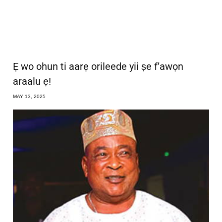
Ẹ wo ohun ti aarẹ orileede yii ṣe f’awọn
araalu ẹ!
MAY 13, 2025