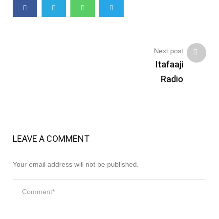
Next post
Itafaaji
Radio
LEAVE A COMMENT
Your email address will not be published.