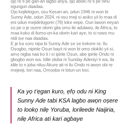
ọjọ rẹ ti pẹ gan-an lagbo ariya, ọjọ aboki rẹ ti pẹ ninu
egungun daadaa.
Ọjọ kejilelogun, oṣu Kẹsan-an, ọdun 1946 ni wọn bi
Sunny Ade, ọdun 2024, ni oṣu meji si asiko yii lo maa di
ẹni ọdun mejidinlọgọrin (78) loke eepẹ. Oun lawọn eeyan
sọ pe o jẹ oṣere olorin gita ọmọ ilẹ adulawọ, ilẹ Africa, to
maa kọkọ di ilumọ-ọn-ka olorin kari aye, to si rọwọ mu
nidi iṣẹ naa daadaa.
Ẹ jẹ ka sọrọ nipa bi Sunny Ade ṣe ṣe kekere rẹ. Ilu
Oṣogbo, nipinlẹ Ọṣun bayii ni wọn bi ọmọ olokiki yii si,
amọ nigba naa ko ti i si ipinlẹ Ọṣun, abẹ ipinlẹ Ondo ni
gbogbo wọn wa. Idile ọlọba ni Sunday Adeniyi ti wa, ila
idile to n jọba niluu Akurẹ ati ni ilu Ondo ni awọn obi rẹ
mejeeji, tori naa, Ọmọọba ni lọtun-un losi.
Ka yọ t’ẹgan kuro, ẹfọ odu ni King
Sunny Ade tabi KSA lagbo awọn oṣere
to lookọ nilẹ Yoruba, lorileede Naijiria,
nilẹ Africa ati kari agbaye