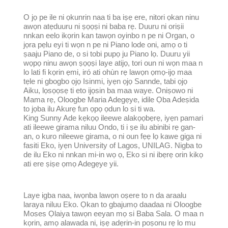
O jọ pe ile ni ọkunrin naa ti ba iṣẹ ere, nitori ọkan ninu
awọn atẹduuru ni ṣọọṣi ni baba rẹ. Duuru ni oriṣii
nnkan eelo ikọrin kan tawọn oyinbo n pe ni Organ, o
jọra pẹlu eyi ti wọn n pe ni Piano lode oni, amọ o ti
ṣaaju Piano de, o si tobi pupọ ju Piano lọ. Duuru yii
wọpọ ninu awọn ṣọọṣi laye atijọ, tori oun ni wọn maa n
lo lati fi kọrin ẹmi, iró ati ohùn rẹ lawọn ọmọ-ijọ maa
tẹle ni gbogbo ọjọ Isinmi, iyẹn ọjọ Sannde, tabi ọjọ
Aiku, lọsọọsẹ ti eto ijọsin ba maa waye. Oniṣowo ni
Mama rẹ, Oloogbe Maria Adegẹye, idile Ọba Adeṣida
to jọba ilu Akurẹ fun ọpọ ọdun lo si ti wa.
King Sunny Ade kẹkọọ ileewe alakọọbẹrẹ, iyẹn pamari
ati ileewe girama niluu Ondo, ti i ṣe ilu abinibi rẹ gan-
an, o kuro nileewe girama, o ni oun fẹẹ lọ kawe giga ni
fasiti Eko, iyẹn University of Lagos, UNILAG. Nigba to
de ilu Eko ni nnkan mi-in wọ ọ, Eko si ni ibẹrẹ orin kikọ
ati ere ṣiṣe ọmọ Adegẹye yii.
Laye igba naa, iwọnba lawọn oṣere to n da araalu
laraya niluu Eko. Ọkan to gbajumọ daadaa ni Oloogbe
Moses Ọlaiya tawọn eeyan mọ si Baba Sala. O maa n
kọrin, amọ alawada ni, iṣẹ adẹrin-in poṣonu rẹ lo mu