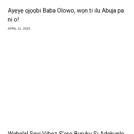
Ayẹyẹ ọjọọbi Baba Olowo, wọn ti ilu Abuja pa
ni o!
APRIL 21, 2025
Wahala! Seyi Vibez S’ọrọ Buruku Si Adekunle