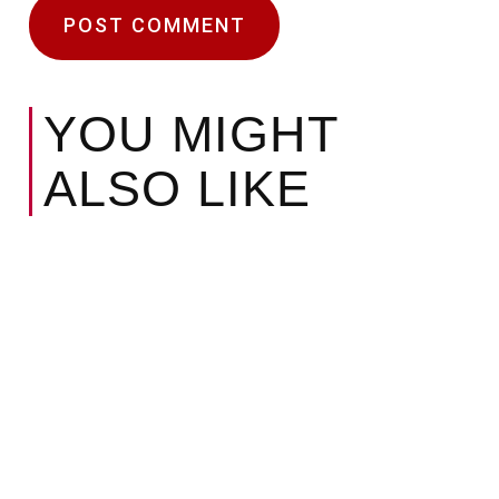
YOU MIGHT
ALSO LIKE