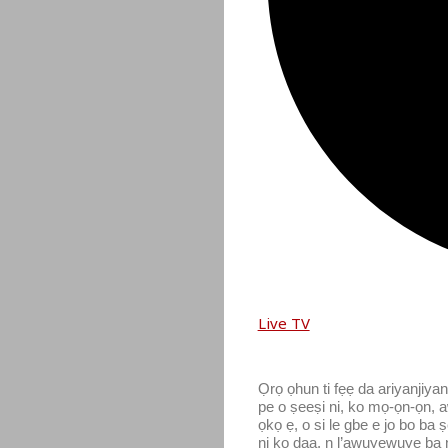
Live TV
Ọrọ ọhun ti fẹẹ da ariyanjiy
pe o ṣeeṣi ni, ko mọ-ọn-ọn, a
ọkọ ẹ, o si le gbe e jo bo ba
ni ko daa, n l’awuyewuye ba n 