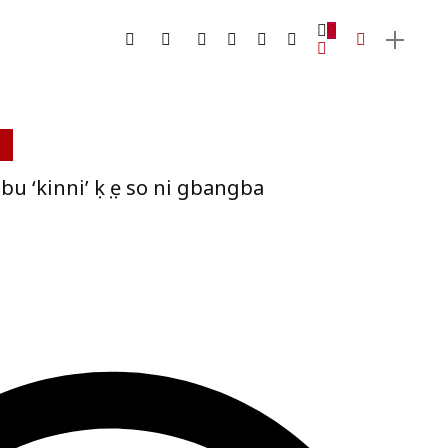
0
bu ‘kinni’ ọkọ ẹ so ni gbangba