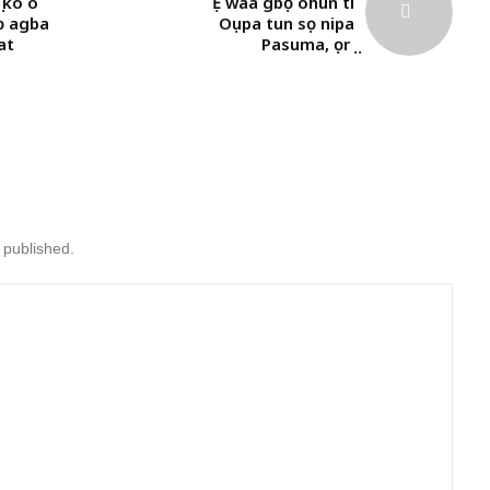
ẹ ko o
Ẹ waa gbọ ohun ti
ọ agba
Oṣupa tun sọ nipa
at
Pasuma, ọrẹ ẹ
 published.