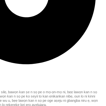
an silẹ, bawọn kan ṣe n sọ pe o mọ-ọn-mọ ni, bẹẹ lawọn kan n sọ
wọn kan n sọ pe ko seyii to kan ẹnikankan nibẹ, oun lo ni kinni
 ṣe wu u, bẹẹ lawọn kan n sọ pe oge aṣeju ni gbangba niru ẹ, wọn
lọ rẹkẹrẹkẹ lori ẹrọ ayelujara.