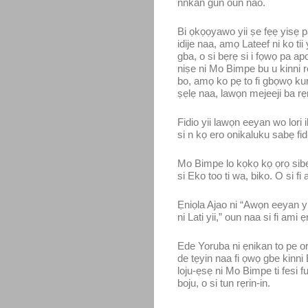
nnkan gun oun nao.
Bi ọkọọyawo yii ṣe fẹẹ yisẹ p
idije naa, amọ Lateef ni ko ti
gba, o si bẹrẹ si i fọwọ pa a
niṣe ni Mo Bimpe bu u kinni rẹ
bo, amọ ko pẹ to fi gbọwọ kuro 
ṣẹlẹ naa, lawọn mejeeji ba rẹr
Fidio yii lawọn eeyan wo lori 
si n kọ ero onikaluku sabẹ fid
Mo Bimpe lo kọkọ kọ ọrọ sibẹ o
si Eko too ti wa, biko. O si fi
Ẹniọla Ajao ni “Awọn eeyan yii 
ni Lati yii,” oun naa si fi ami ẹ
Ede Yoruba ni ẹnikan to pe oru
de tẹyin naa fi ọwọ gbe kinni
loju-ẹsẹ ni Mo Bimpe ti fesi f
boju, o si tun rẹrin-in.