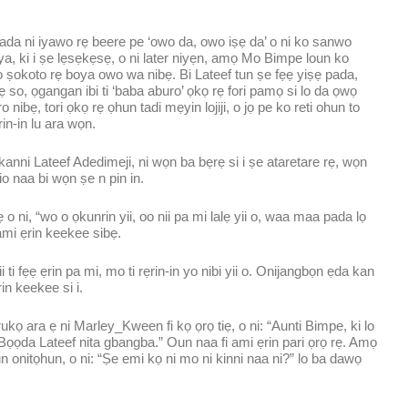
ada ni iyawo rẹ beere pe ‘owo da, owo iṣẹ da’ o ni ko sanwo
i ya, ki i ṣe lẹsẹkẹsẹ, o ni later niyẹn, amọ Mo Bimpe loun ko
po ṣokoto rẹ boya owo wa nibẹ. Bi Lateef tun ṣe fẹẹ yiṣẹ pada,
 so, ọgangan ibi ti ‘baba aburo’ ọkọ rẹ fori pamọ si lo da ọwọ
nibẹ, tori ọkọ rẹ ọhun tadi mẹyin lojiji, o jọ pe ko reti ohun to
in-in lu ara wọn.
ikanni Lateef Adedimeji, ni wọn ba bẹrẹ si i ṣe ataretare rẹ, wọn
io naa bi wọn ṣe n pin in.
 ni, “wo o ọkunrin yii, oo nii pa mi lalẹ yii o, waa maa pada lọ
 ami ẹrin keekee sibẹ.
ti fẹẹ ẹrin pa mi, mo ti rẹrin-in yo nibi yii o. Onijangbọn ẹda kan
rin keekee si i.
kọ ara ẹ ni Marley_Kween fi kọ ọrọ tiẹ, o ni: “Aunti Bimpe, ki lo
 Bọọda Lateef nita gbangba.” Oun naa fi ami ẹrin pari ọrọ rẹ. Amọ
un onitọhun, o ni: “Ṣe emi kọ ni mo ni kinni naa ni?” lo ba dawọ