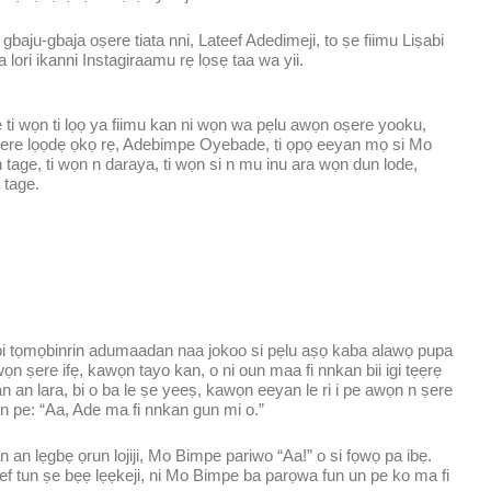
 gbaju-gbaja oṣere tiata nni, Lateef Adedimeji, to ṣe fiimu Liṣabi
ra lori ikanni Instagiraamu rẹ lọsẹ taa wa yii.
re ti wọn ti lọọ ya fiimu kan ni wọn wa pẹlu awọn oṣere yooku,
 rere lọọdẹ ọkọ rẹ, Adebimpe Oyebade, ti ọpọ eeyan mọ si Mo
 tage, ti wọn n daraya, ti wọn si n mu inu ara wọn dun lode,
 tage.
bi tọmọbinrin adumaadan naa jokoo si pẹlu aṣọ kaba alawọ pupa
ọn ṣere ifẹ, kawọn tayo kan, o ni oun maa fi nnkan bii igi tẹẹrẹ
 an lara, bi o ba le ṣe yeeṣ, kawọn eeyan le ri i pe awọn n ṣere
un pe: “Aa, Ade ma fi nnkan gun mi o.”
an an lẹgbẹ ọrun lojiji, Mo Bimpe pariwo “Aa!” o si fọwọ pa ibẹ.
teef tun ṣe bẹẹ lẹẹkeji, ni Mo Bimpe ba parọwa fun un pe ko ma fi