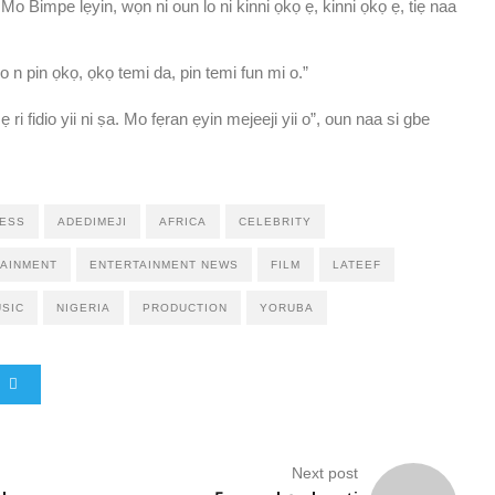
Mo Bimpe lẹyin, wọn ni oun lo ni kinni ọkọ ẹ, kinni ọkọ ẹ, tiẹ naa
o n pin ọkọ, ọkọ temi da, pin temi fun mi o.”
ri fidio yii ni ṣa. Mo fẹran ẹyin mejeeji yii o”, oun naa si gbe
ESS
ADEDIMEJI
AFRICA
CELEBRITY
AINMENT
ENTERTAINMENT NEWS
FILM
LATEEF
SIC
NIGERIA
PRODUCTION
YORUBA
Next post