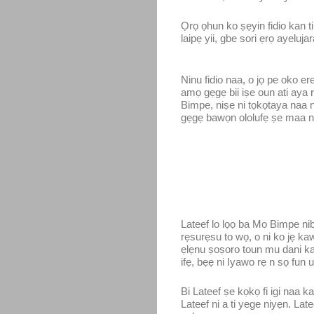
Ọrọ ọhun ko ṣẹyin fidio kan ti
laipẹ yii, gbe sori ẹrọ ayeluja
Ninu fidio naa, o jọ pe oko e
amọ gẹgẹ bii iṣe oun ati aya
Bimpe, niṣe ni tọkọtaya naa n
gẹgẹ bawọn ololufẹ ṣe maa n
Lateef lo lọọ ba Mo Bimpe ni
rẹsurẹsu to wọ, o ni ko jẹ kaw
ẹlẹnu ṣoṣoro toun mu dani kan
ifẹ, bẹẹ ni Iyawo rẹ n sọ fun 
Bi Lateef ṣe kọkọ fi igi naa k
Lateef ni a ti yege niyẹn. La