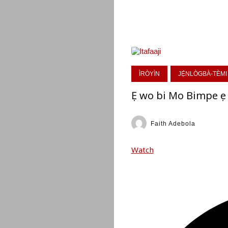
ÌRÒYÌN
JẸ́NLÒGBÀ-TÈMI
Ẹ wo bi Mo Bimpe ṣe 
Faith Adebola
Watch