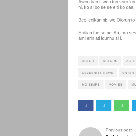
Awọn kan ti wọn tun sọrọ kin 
ni, ko si bo ṣe ṣe e ti ko daa.
Bẹẹ lẹnikan ni: Iwọ Ọlọrun to 
Ẹnikan tun sọ pe: Aa, mo ṣẹṣẹ 
ami ẹrin ati idunnu si i.
ACTOR
ACTORS
ACTR
CELEBRITY NEWS
ENTERT
MO BIMPE
MOVIES
MU
Previous post