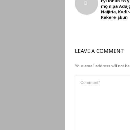
Eyi lohun to y
mọ nipa Adaj
Naijiria, Kudir
Kekere-Ẹkun
LEAVE A COMMENT
Your email address will not be