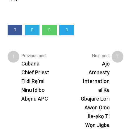
Previous post
Next post
Cubana
Ajọ
Chief Priest
Amnesty
Fi’di Rẹ’mi
Internation
Ninu Idibo
al Ke
Abẹnu APC
Gbajare Lori
Awọn Ọmọ
Ile-ẹkọ Ti
Wọn Jigbe