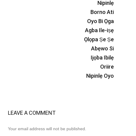
Nipinlẹ
Borno Ati
Oyo Bi Ọga
Agba Ile-iṣẹ
Ọlọpa Ṣe Ṣe
Abẹwo Si
Ijọba Ibilẹ
Oriire
Nipinlẹ Oyo
LEAVE A COMMENT
Your email address will not be published.