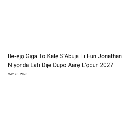
Ile-ẹjọ Giga To Kalẹ S’Abuja Ti Fun Jonathan
Niyọnda Lati Dije Dupo Aarẹ L’ọdun 2027
MAY 28, 2026