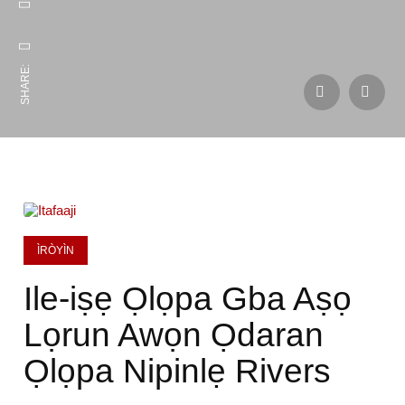
SHARE:
ÌRÒYÌN
Ile-iṣẹ Ọlọpa Gba Aṣọ
Lọrun Awọn Ọdaran
Ọlọpa Nipinlẹ Rivers