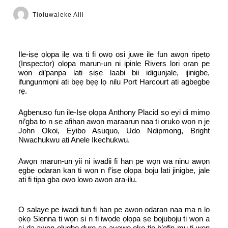
Tioluwaleke Alli
Ile-iṣẹ ọlọpa ilẹ wa ti fi ọwọ osi juwe ile fun awọn ripẹtọ
(Inspector) ọlọpa marun-un ni ipinlẹ Rivers lori ọran pe
wọn di’panpa lati ṣiṣẹ laabi bii idigunjale, ijinigbe,
ifungunmọni ati bẹẹ bẹẹ lọ nilu Port Harcourt ati agbegbe
rẹ.
Agbẹnusọ fun ile-Iṣẹ ọlọpa Anthony Placid sọ eyi di mimọ
ni’gba to n ṣe afihan awọn maraarun naa ti orukọ wọn n jẹ
John Okoi, Eyibo Asuquo, Udo Ndipmong, Bright
Nwachukwu ati Anele Ikechukwu.
Awọn marun-un yii ni iwadii fi han pe wọn wa ninu awọn
ẹgbẹ ọdaran kan ti wọn n f’iṣẹ ọlọpa boju lati jinigbe, jale
ati fi tipa gba owo lọwọ awọn ara-ilu.
O ṣalaye pe iwadi tun fi han pe awọn ọdaran naa ma n lo
ọkọ Sienna ti wọn si n fi iwọde ọlọpa ṣe bojuboju ti wọn a
si da awọn olugbe duro ṣe ayẹwo ọkọ tio b’ofin mu ti wọn