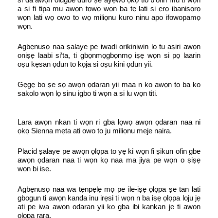
a si fi tipa mu awọn tọwọ wọn ba tẹ lati si ẹrọ ibanisọrọ
wọn lati wọ owo to wọ miliọnu kuro ninu apo ifowopamọ
wọn.
Agbẹnusọ naa ṣalaye pe iwadi orikiniwin lo tu aṣiri awọn
oniṣẹ laabi si’ta, ti gbọnmọgbọnmọ iṣẹ wọn si pọ laarin
oṣu kẹsan ọdun to kọja si oṣu kini ọdun yii.
Gẹgẹ bo ṣe sọ awọn ọdaran yii maa n ko awọn to ba ko
sakolo wọn lọ sinu igbo ti wọn a si lu wọn titi.
Lara awọn nkan ti wọn ri gba lọwọ awọn ọdaran naa ni
ọkọ Sienna mẹta ati owo to ju miliọnu meje naira.
Placid ṣalaye pe awọn ọlọpa to yẹ ki wọn fi ṣikun ofin gbe
awọn ọdaran naa ti wọn kọ naa ma jiya pe wọn o ṣiṣẹ
wọn bi iṣẹ.
Agbẹnusọ naa wa tẹnpẹlẹ mọ pe ile-iṣẹ ọlọpa ṣe tan lati
gbogun ti awọn kanda inu irẹsi ti wọn n ba iṣẹ ọlọpa loju jẹ
ati pe iwa awọn ọdaran yii ko gba ibi kankan jẹ ti awọn
ọlọpa rara.