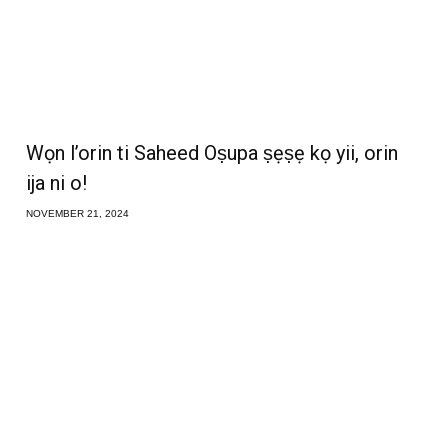
Wọn l’orin ti Saheed Oṣupa ṣẹṣẹ kọ yii, orin
ija ni o!
NOVEMBER 21, 2024