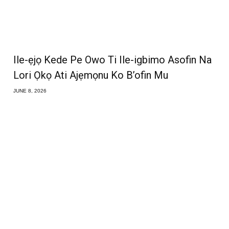
Ile-ẹjọ Kede Pe Owo Ti Ile-igbimo Asofin Na
Lori Ọkọ Ati Ajẹmọnu Ko B’ofin Mu
JUNE 8, 2026