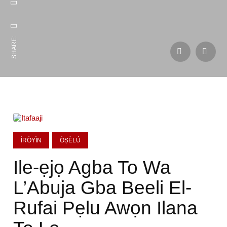
SHARE:
ÌRÒYÌN
ÒṢÈLÚ
Ile-ẹjọ Agba To Wa
L’Abuja Gba Beeli El-
Rufai Pẹlu Awọn Ilana