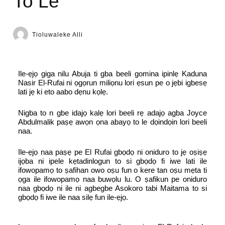
To Le
Tioluwaleke Alli
Ile-ẹjọ giga nilu Abuja ti gba beeli gomina ipinlẹ Kaduna
Nasir El-Rufai ni ọgọrun miliọnu lori ẹsun pe o jẹbi igbesẹ
lati jẹ ki eto aabo dẹnu kọlẹ.
Nigba to n gbe idajọ kalẹ lori beeli rẹ adajọ agba Joyce
Abdulmalik paṣẹ awọn ọna abayọ to le dọindọin lori beeli
naa.
Ile-ẹjọ naa paṣẹ pe El Rufai gbọdọ ni oniduro to jẹ oṣiṣẹ
ijọba ni ipele kẹtadinlogun to si gbọdọ fi iwe lati ile
ifowopamọ to ṣafihan owo oṣu fun o kere tan oṣu mẹta ti
ọga ile ifowopamọ naa buwọlu lu. O ṣafikun pe oniduro
naa gbọdọ ni ile ni agbegbe Asokoro tabi Maitama to si
gbọdọ fi iwe ile naa silẹ fun ile-ẹjọ.