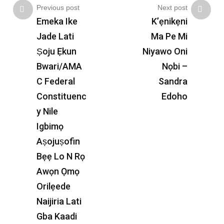
Previous post
Next post
Emeka Ike
K’ẹnikẹni
Jade Lati
Ma Pe Mi
Ṣoju Ẹkun
Niyawo Oni
Bwari/AMA
Nọbi –
C Federal
Sandra
Constituenc
Edoho
y Nile
Igbimọ
Aṣojuṣofin
Bẹẹ Lo N Rọ
Awọn Ọmọ
Orilẹede
Naijiria Lati
Gba Kaadi