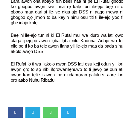
Lara awọn ọna abayọ fun beeli naa ni pe El Rufai gbọdọ
ko gbogbo awọn iwe irina rẹ kalẹ fun ile-ẹjọ bẹẹ ni o
gbọdọ maa dari si ile-iṣẹ giga ajọ DSS ni aago mẹwa ni
gbogbo ọjọ jimoh to ba kẹyin ninu oṣu titi ti ile-ẹjọ yoo fi
gbe idajọ kalẹ.
Bẹẹ ni ile-ẹjọ tun ni ki El Rufai mu iwe iduro wa lati ọwọ
alaga ipejọpọ awọn lọba lọba nilu Kaduna. Adajọ wa kii
nilọ pe ti ko ba tẹle awọn ilana yii ile-ẹjọ maa da pada sinu
akolo awọn DSS.
El Rufai lo ti wa l’akolo awọn DSS lati oṣu keji ọdun yii lori
awọn ọrọ to sọ nibi ifọrọwanilẹnuwo to ti jẹwọ pe oun ati
awọn kan tẹti si awọn ipe oludamọran pataki si aarẹ lori
ọrọ aabo Nuhu Ribadu.