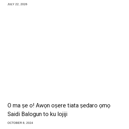
JULY 22, 2026
O ma ṣe o! Awọn oṣere tiata ṣedaro ọmọ
Saidi Balogun to ku lojiji
OCTOBER 8, 2024