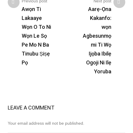
Previous post
Next post
Awọn Ti
Aarẹ-Ọna
Lakaaye
Kakanfo:
Wọn O To Ni
wọn
Wọn Le Sọ
Agbesunmọ
Pe Mo N Ba
mi Ti Wọ
Tinubu Ṣiṣẹ
Ijọba Ibilẹ
Pọ
Ogoji Ni Ilẹ
Yoruba
LEAVE A COMMENT
Your email address will not be published.