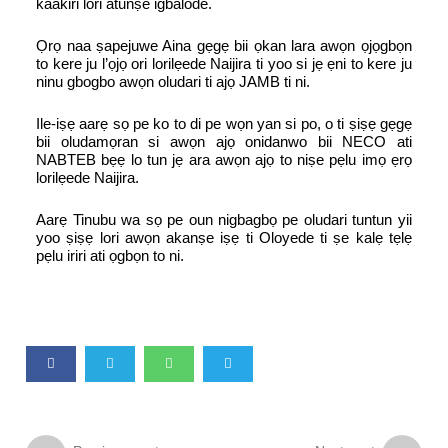
kaakiri lori atunṣe igbalode.
Ọrọ naa ṣapejuwe Aina gẹgẹ bii ọkan lara awọn ọjọgbọn
to kere ju l’ọjọ ori lorilẹede Naijira ti yoo si jẹ ẹni to kere ju
ninu gbogbo awọn oludari ti ajọ JAMB ti ni.
Ile-iṣẹ aarẹ sọ pe ko to di pe wọn yan si po, o ti ṣiṣẹ gẹgẹ
bii oludamọran si awọn ajọ onidanwo bii NECO ati
NABTEB bẹẹ lo tun jẹ ara awọn ajọ to niṣe pẹlu imọ ẹrọ
lorilẹede Naijira.
Aarẹ Tinubu wa sọ pe oun nigbagbọ pe oludari tuntun yii
yoo ṣiṣẹ lori awọn akanṣe iṣẹ ti Oloyede ti ṣe kalẹ tẹlẹ
pẹlu iriri ati ọgbọn to ni.