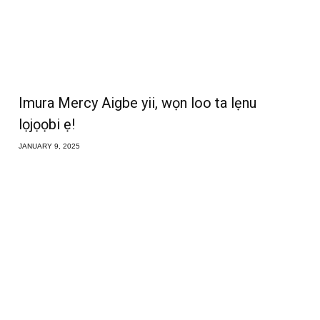
Imura Mercy Aigbe yii, wọn loo ta lẹnu
lọjọọbi ẹ!
JANUARY 9, 2025