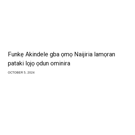
Funkẹ Akindele gba ọmọ Naijiria lamọran
pataki lọjọ ọdun ominira
OCTOBER 5, 2024