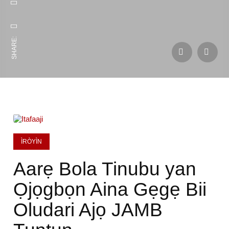
SHARE:
ÌRÒYÌN
Aarẹ Bola Tinubu yan
Ọjọgbọn Aina Gẹgẹ Bii
Oludari Ajọ JAMB