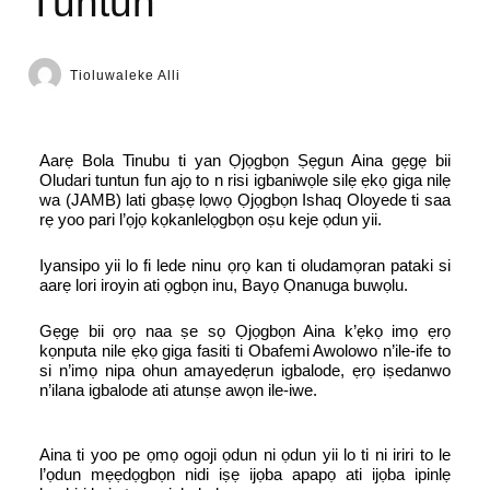
Tuntun
Tioluwaleke Alli
Aarẹ Bola Tinubu ti yan Ọjọgbọn Ṣẹgun Aina gẹgẹ bii
Oludari tuntun fun ajọ to n risi igbaniwọle silẹ ẹkọ giga nilẹ
wa (JAMB) lati gbaṣẹ lọwọ Ọjọgbọn Ishaq Oloyede ti saa
rẹ yoo pari l’ọjọ kọkanlelọgbọn oṣu keje ọdun yii.
Iyansipo yii lo fi lede ninu ọrọ kan ti oludamọran pataki si
aarẹ lori iroyin ati ọgbọn inu, Bayọ Ọnanuga buwọlu.
Gẹgẹ bii ọrọ naa ṣe sọ Ọjọgbọn Aina k’ẹkọ imọ ẹrọ
kọnputa nile ẹkọ giga fasiti ti Obafemi Awolowo n’ile-ife to
si n’imọ nipa ohun amayedẹrun igbalode, ẹrọ iṣedanwo
n’ilana igbalode ati atunṣe awọn ile-iwe.
Aina ti yoo pe ọmọ ogoji ọdun ni ọdun yii lo ti ni iriri to le
l’ọdun mẹẹdọgbọn nidi iṣẹ ijọba apapọ ati ijọba ipinlẹ