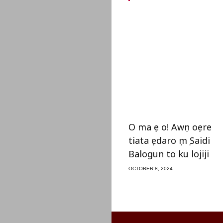
O ma ṣe o! Awọn oṣere
tiata ṣedaro ọmọ Saidi
Balogun to ku lojiji
OCTOBER 8, 2024