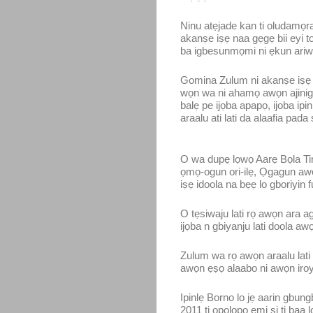
Ninu atẹjade kan ti oludamọra
akanṣe iṣẹ naa gẹgẹ bii eyi to
ba igbesunmọmi ni ẹkun ariwa
Gomina Zulum ni akanṣe iṣẹ na
wọn wa ni ahamọ awọn ajinigbe
balẹ pe ijọba apapọ, ijoba ip
araalu ati lati da alaafia pada
O wa dupẹ lọwọ Aarẹ Bọla Tin
ọmọ-ogun ori-ilẹ, Ọgagun aw
iṣẹ idoola na bẹẹ lo gboriyi
O tẹsiwaju lati rọ awọn ara ag
ijọba n gbiyanju lati doola aw
Zulum wa rọ awọn araalu lati ra
awọn ẹṣọ alaabo ni awọn iroyin
Ipinlẹ Borno lo jẹ aarin gbung
2011 ti ọpọlọpọ ẹmi si ti baa l