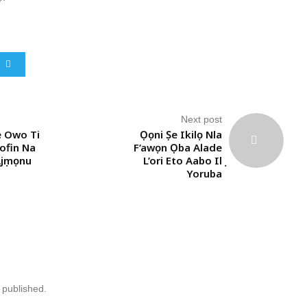
Next post
Pe Owo Ti
Ọọni Ṣe Ikilọ Nla
ofin Na
F’awọn Ọba Alade
Ajẹmọnu
L’ori Eto Aabo Ilẹ
Yoruba
 published.