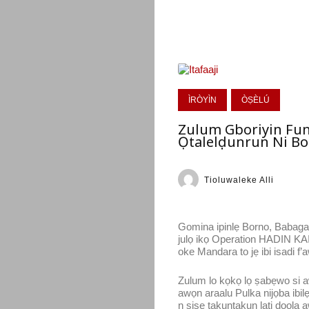
ÌRÒYÌN
ÒṢÈLÚ
Zulum Gboriyin Fun 
Ọtalelọọdunrun Ni B
Tioluwaleke Alli
Gomina ipinlẹ Borno, Babaga
julọ ikọ Operation HADIN KAI
oke Mandara to jẹ ibi isadi 
Zulum lo kọkọ lọ ṣabẹwo si aw
awọn araalu Pulka nijọba ibilẹ
n ṣiṣẹ takuntakun lati doola 