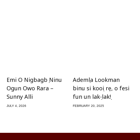
Emi O Nigbagbọ Ninu
Ademọla Lookman
Ogun Owo Rara –
binu si kooṣi rẹ, o fesi
Sunny Alli
fun un lakọ-lakọ!
JULY 4, 2026
FEBRUARY 20, 2025