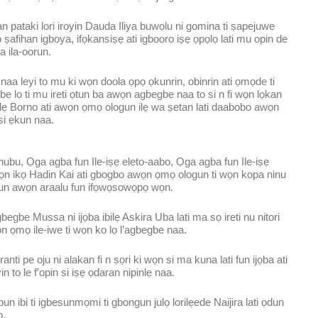
n pataki lori iroyin Dauda Iliya buwọlu ni gomina ti ṣapejuwe
 ṣafihan igboya, ifọkansiṣẹ ati igbooro iṣẹ ọpọlọ lati mu opin de
 ila-oorun.
a leyi to mu ki wọn doola ọpọ ọkunrin, obinrin ati ọmọde ti
 lo ti mu ireti ọtun ba awọn agbegbe naa to si n fi wọn lọkan
inlẹ Borno ati awọn ọmọ ologun ilẹ wa ṣetan lati daabobo awọn
 si ẹkun naa.
ubu, Ọga agba fun Ile-iṣẹ eleto-aabo, Ọga agba fun Ile-iṣẹ
ọn ikọ Hadin Kai ati gbogbo awọn ọmọ ologun ti wọn kopa ninu
n fun awọn araalu fun ifọwọsowọpọ wọn.
begbe Mussa ni ijọba ibilẹ Askira Uba lati ma sọ ireti nu nitori
ọn ọmọ ile-iwe ti wọn ko lọ l’agbegbe naa.
nti pe oju ni alakan fi n ṣọri ki wọn si ma kuna lati fun ijọba ati
 to le f’opin si iṣẹ ọdaran nipinlẹ naa.
bun ibi ti igbesunmọmi ti gbongun julọ lorilẹede Naijira lati ọdun
ọ.