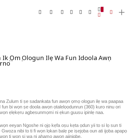
0
Ikọ Ọmọ Ologun Ilẹ Wa Fun Idoola Awọn
orno
na Zulum ti ṣe sadankata fun awọn ọmọ ologun ilẹ wa paapaa
 fun bi wọn ṣe doola awọn ọtalelọọdunrun (360) kuro ninu ori
f’awọn ẹlẹkẹru agbesunmọmi ni ẹkun guusu ipinlẹ naa.
ọn eeyan Ngoshe ni ọjọ kẹfa oṣu kẹta ọdun yii to si lọ sun ti
 Gwoza nibi to ti fi wọn lọkan balẹ pe iṣejọba oun ati ijọba apapọ
awọn ti wọn ṣi wa ni ahamọ awọn ajinigbe.