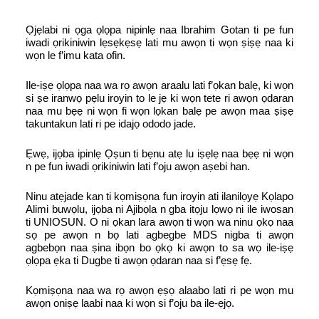
Ọjẹlabi ni ọga ọlọpa nipinlẹ naa Ibrahim Gotan ti pe fun
iwadi ọrikiniwin lẹsẹkẹsẹ lati mu awọn ti wọn ṣiṣẹ naa ki
wọn le f’imu kata ofin.
Ile-iṣẹ ọlọpa naa wa rọ awọn araalu lati f’ọkan balẹ, ki wọn
si ṣe iranwọ pẹlu iroyin to le jẹ ki wọn tete ri awọn ọdaran
naa mu bẹẹ ni wọn fi wọn lọkan balẹ pe awọn maa ṣiṣẹ
takuntakun lati ri pe idajọ ododo jade.
Ẹwẹ, ijọba ipinlẹ Ọṣun ti bẹnu atẹ lu iṣẹlẹ naa bẹẹ ni wọn
n pe fun iwadi ọrikiniwin lati f’oju awọn aṣebi han.
Ninu atẹjade kan ti kọmiṣọna fun iroyin ati ilanilọyẹ Kọlapo
Alimi buwọlu, ijọba ni Ajibọla n gba itọju lọwọ ni ile iwosan
ti UNIOSUN. O ni ọkan lara awọn ti wọn wa ninu ọkọ naa
sọ pe awọn n bọ lati agbegbe MDS nigba ti awọn
agbebọn naa ṣina ibọn bo ọkọ ki awọn to sa wọ ile-iṣẹ
ọlọpa ẹka ti Dugbe ti awọn ọdaran naa si f’ẹsẹ fẹ.
Kọmiṣọna naa wa rọ awọn ẹṣọ alaabo lati ri pe wọn mu
awọn oniṣẹ laabi naa ki wọn si f’oju ba ile-ẹjọ.