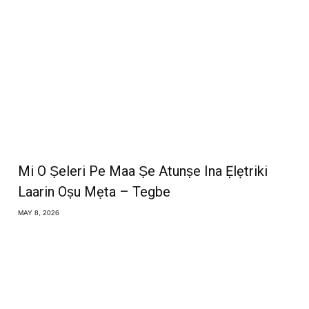
Mi O Ṣeleri Pe Maa Ṣe Atunṣe Ina Ẹlẹtriki
Laarin Oṣu Mẹta – Tegbe
MAY 8, 2026