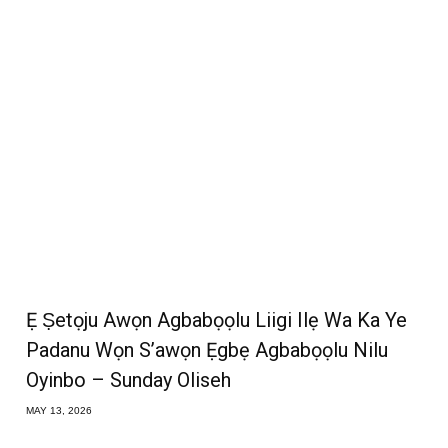
Ẹ Ṣetọju Awọn Agbabọọlu Liigi Ilẹ Wa Ka Ye
Padanu Wọn S’awọn Ẹgbẹ Agbabọọlu Nilu
Oyinbo – Sunday Oliseh
MAY 13, 2026