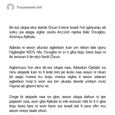
Tioluwaleke Alli
Ile-iṣẹ ọlọpa ẹka tipinlẹ Ọṣun ti bẹrẹ iwadi l’ori igbiyanju ati
ṣeku pa alaga ẹgbẹ oṣelu Accord nijọba ibilẹ Osogbo,
Asimiyu Ajibọla.
Ajibọla ni awọn afurasi agbebọn kan yin nibọn lalẹ ọjọru
l’agbegbe MDS nilu Oṣogbo to si n gba itọju lọwọ bayi ni
ile iwosan ti ile-ẹkọ fasiti Ọṣun.
Agbẹnusọ fun ẹka ile-iṣẹ ọlọpa naa, Abiọdun Ọjẹlabi sọ
ninu atẹjade kan to fi lede loni pe ikọlu naa waye ni nkan
bii aago mẹwa ku iṣẹju mẹwa nigba ti awọn ọdaran
agbebọn meji ti wọn wa lori ọkada deede yinbọn mọọ
l’ojuna ati gbẹmi lẹnu rẹ.
Gẹgẹ bi atẹjade naa ṣe gbe, awọn ọlọpa dahun si ipe
pajawiri naa, wọn gbe Ajibọla lọ sile iwosan nibi to ti n gba
itọju lọwọ bẹẹ ni wọn bẹrẹ iṣẹ iwadi lati fi ọwọ ofin mu
awọn oniṣẹ laabi ọhun.