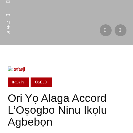
SHARE:
ÌRÒYÌN
ÒṢÈLÚ
Ori Yọ Alaga Accord
L’Oṣogbo Ninu Ikọlu
Agbebọn