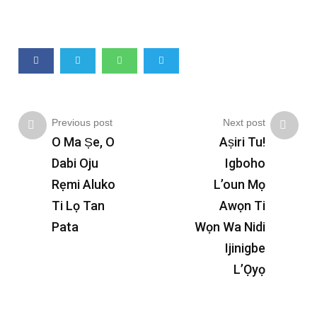
Previous post
Next post
O Ma Ṣe, O
Aṣiri Tu!
Dabi Oju
Igboho
Rẹmi Aluko
L’oun Mọ
Ti Lọ Tan
Awọn Ti
Pata
Wọn Wa Nidi
Ijinigbe
L’Ọyọ